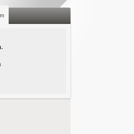
um
n.
n