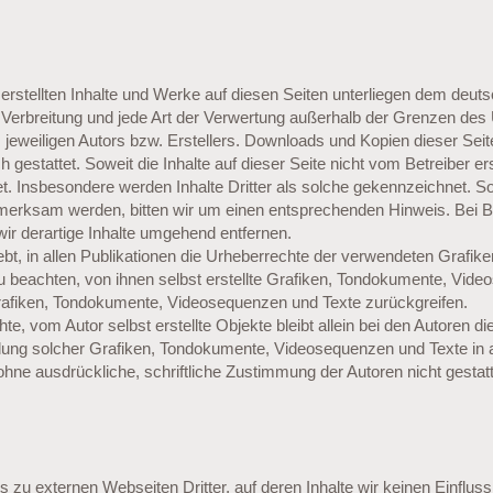
 erstellten Inhalte und Werke auf diesen Seiten unterliegen dem deut
g, Verbreitung und jede Art der Verwertung außerhalb der Grenzen des
jeweiligen Autors bzw. Erstellers. Downloads und Kopien dieser Seite
gestattet. Soweit die Inhalte auf dieser Seite nicht vom Betreiber er
t. Insbesondere werden Inhalte Dritter als solche gekennzeichnet. So
merksam werden, bitten wir um einen entsprechenden Hinweis. Bei
r derartige Inhalte umgehend entfernen.
rebt, in allen Publikationen die Urheberrechte der verwendeten Grafi
 beachten, von ihnen selbst erstellte Grafiken, Tondokumente, Vide
Grafiken, Tondokumente, Videosequenzen und Texte zurückgreifen.
hte, vom Autor selbst erstellte Objekte bleibt allein bei den Autoren di
ndung solcher Grafiken, Tondokumente, Videosequenzen und Texte in 
ohne ausdrückliche, schriftliche Zustimmung der Autoren nicht gestatt
u externen Webseiten Dritter, auf deren Inhalte wir keinen Einfluss