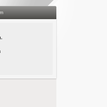
um
n.
n